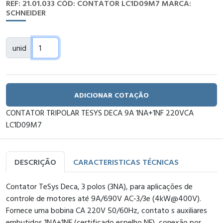
REF: 21.01.033
CÓD: CONTATOR LC1D09M7
MARCA:
SCHNEIDER
unid
ADICIONAR COTAÇÃO
CONTATOR TRIPOLAR TESYS DECA 9A 1NA+1NF 220VCA
LC1D09M7
DESCRIÇÃO
CARACTERISTICAS TÉCNICAS
Contator TeSys Deca, 3 polos (3NA), para aplicações de
controle de motores até 9A/690V AC-3/3e (4kW@400V).
Fornece uma bobina CA 220V 50/60Hz, contato s auxiliares
embutidos 1NA+1NF (certificado espelho NF), conexão por