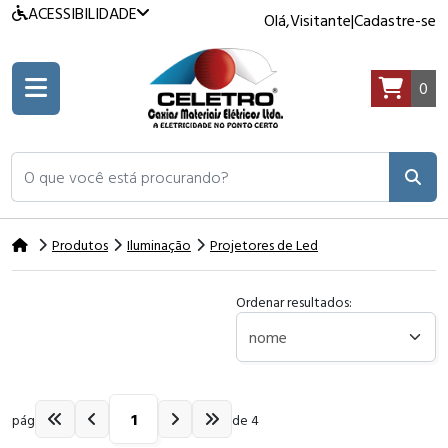
ACESSIBILIDADE
Olá,
Visitante
|
Cadastre-se
0
O que você está procurando?
Produtos
Iluminação
Projetores de Led
Ordenar resultados:
pág
de 4