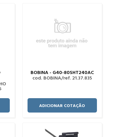
O
BOBINA - G40-80SHT240AC
cod. BOBINA/ref. 21.37.835
LHO
5
ADICIONAR COTAÇÃO