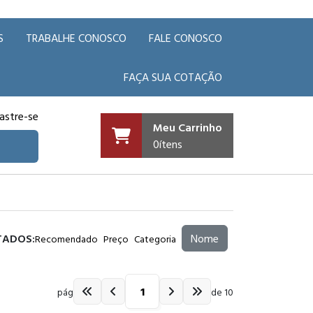
S
TRABALHE CONOSCO
FALE CONOSCO
FAÇA SUA COTAÇÃO
astre-se
Meu Carrinho
0
ítens
TADOS:
Nome
Recomendado
Preço
Categoria
pág
de 10