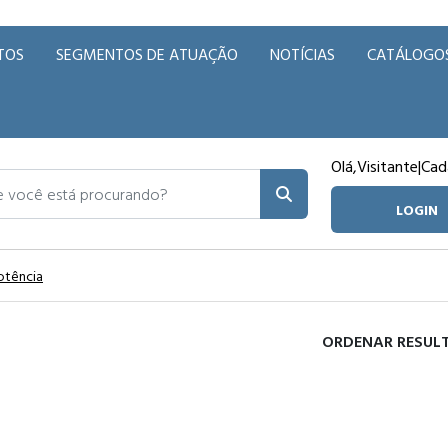
TOS
SEGMENTOS DE ATUAÇÃO
NOTÍCIAS
CATÁLOGO
Olá,
Visitante
|
Cad
ocê está procurando?
LOGIN
otência
ORDENAR RESUL