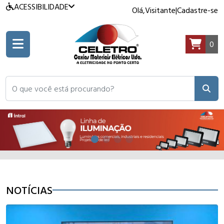
ACESSIBILIDADE
Olá,
Visitante
|
Cadastre-se
0
O que você está procurando?
NOTÍCIAS