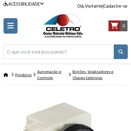
ACESSIBILIDADE
Olá,
Visitante
|
Cadastre-se
0
O que você está procurando?
Automação e
Botões, Sinalizadores e
Produtos
Controle
Chaves Seletoras