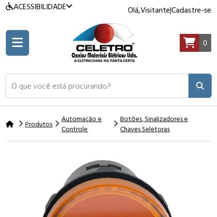
ACESSIBILIDADE
Olá,
Visitante
|
Cadastre-se
0
O que você está procurando?
Automação e
Botões, Sinalizadores e
Produtos
Controle
Chaves Seletoras