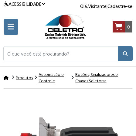
ACESSIBILIDADE
Olá,
Visitante
|
Cadastre-se
0
O que você está procurando?
Automação e
Botões, Sinalizadores e
Produtos
Controle
Chaves Seletoras