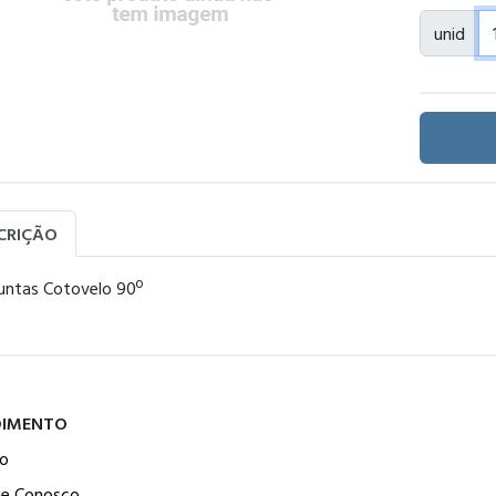
unid
CRIÇÃO
untas Cotovelo 90º
DIMENTO
o
he Conosco