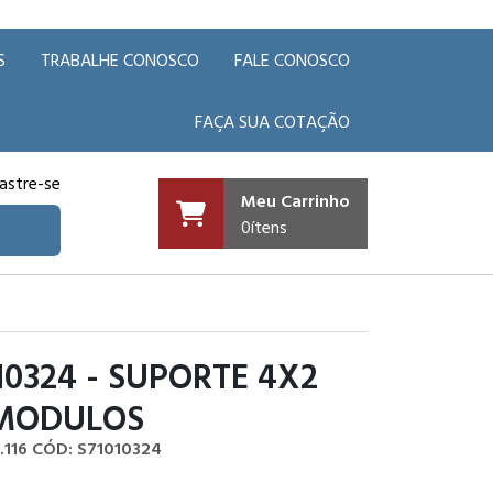
S
TRABALHE CONOSCO
FALE CONOSCO
FAÇA SUA COTAÇÃO
astre-se
Meu Carrinho
0
ítens
10324 - SUPORTE 4X2
 MODULOS
.116
CÓD: S71010324