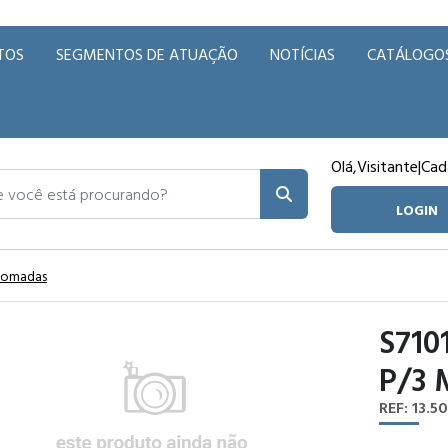
TOS
SEGMENTOS DE ATUAÇÃO
NOTÍCIAS
CATÁLOGO
Olá,
Visitante
|
Cad
ocê está procurando?
LOGIN
 Tomadas
S710
P/3
REF: 13.50