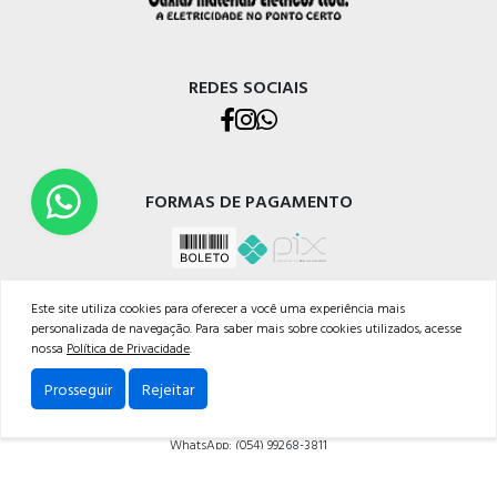
REDES SOCIAIS
FORMAS DE PAGAMENTO
Este site utiliza cookies para oferecer a você uma experiência mais
personalizada de navegação. Para saber mais sobre cookies utilizados, acesse
nossa
Política de Privacidade
.
CELETRO CAXIAS MATERIAIS ELÉTRICOS LTDA
Prosseguir
Rejeitar
Rua Os Dezoito do Forte, 529 - Nossa Sra. de Lourdes, Caxias do Sul - RS, 95020-472
Telefone: (054) 3228-1633
WhatsApp: (054) 99268-3811
Powered by: