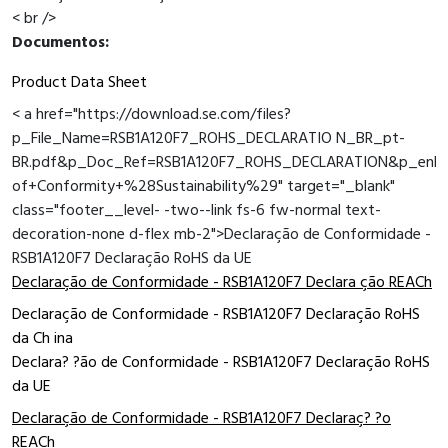
< br />
Documentos:
Product Data Sheet
< a href="https://download.se.com/files?
p_File_Name=RSB1A120F7_ROHS_DECLARATIO N_BR_pt-
BR.pdf&p_Doc_Ref=RSB1A120F7_ROHS_DECLARATION&p_enDoc
of+Conformity+%28Sustainability%29" target="_blank"
class="footer__level- -two--link fs-6 fw-normal text-
decoration-none d-flex mb-2">Declaração de Conformidade -
RSB1A120F7 Declaração RoHS da UE
Declaração de Conformidade - RSB1A120F7 Declara ção REACh
Declaração de Conformidade - RSB1A120F7 Declaração RoHS
da Ch ina
Declara? ?ão de Conformidade - RSB1A120F7 Declaração RoHS
da UE
Declaração de Conformidade - RSB1A120F7 Declaraç? ?o
REACh