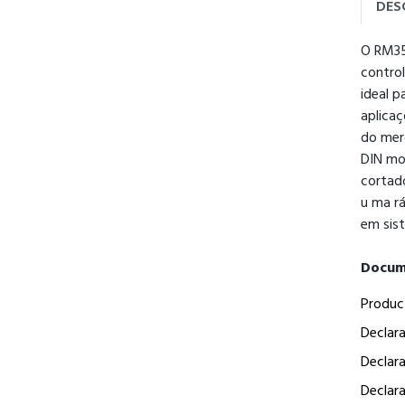
DES
O RM35
control
ideal p
aplica
do merc
DIN mo
cortad
u ma rá
em sis
Docum
Produc
Declar
Declar
Declar