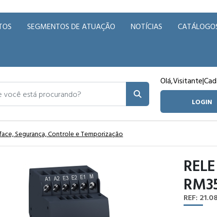
TOS
SEGMENTOS DE ATUAÇÃO
NOTÍCIAS
CATÁLOGO
Olá,
Visitante
|
Cad
ocê está procurando?
LOGIN
rface, Segurança, Controle e Temporização
RELE
RM3
REF: 21.08