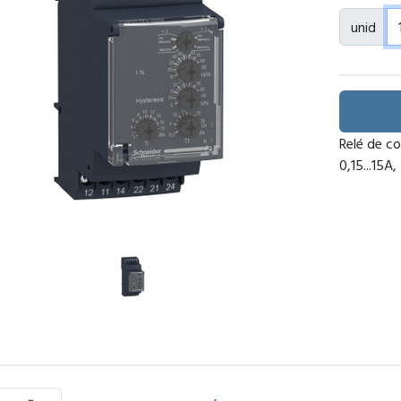
unid
Relé de co
0,15...15A