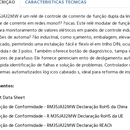
CRIÇÃO
CARACTERISTICAS TÉCNICAS
JA32MW é um relé de controle de corrente de função dupla da l
e de corrente em redes monof? ?sicas. Este relé modular de funçã
ara monitoramento de valores elétricos em painéis de controle indu
ções de automa? ?ão industrial, como içamento, embalagem, elevad
ado, permitindo uma instalação fácil e flexív el em trilho DIN, 
dula r de 3 polos. Também oferece botão de diagnóstico, tampa se
ores de parafuso. Ele fornece gerenciam ento de desligamento aut
pida identificação de falhas e solução de problemas. Controlador
temas automatizados lóg icos cabeado s, ideal para reforma de in
entos:
t Data Sheet
ação de Conformidade - RM35JA32MW Declaração RoHS da China
ação de Conformidade - R M35JA32MW Declaração RoHS da UE
ação de Conformidade - RM35JA32MW Declaração REACh