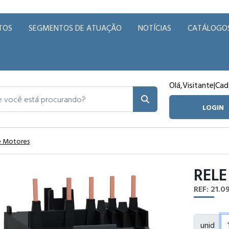
TOS
SEGMENTOS DE ATUAÇÃO
NOTÍCIAS
CATÁLOGO
Olá,
Visitante
|
Cad
ocê está procurando?
LOGIN
e Motores
RELE
REF: 21.0
unid