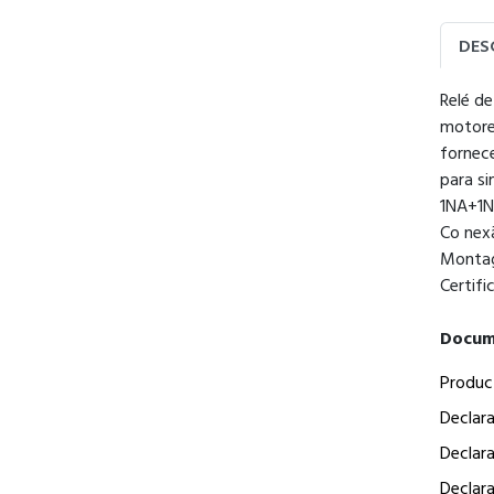
DES
Relé de
motores
fornece
para si
1NA+1N
Co nexã
Montag
Certif
Docum
Produc
Declar
Declar
Declar