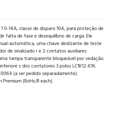
1 0-14A, classe de disparo 10A, para proteção de
falta de fase e desequilíbrio de carga. Ele
manual-automática, uma chave deslizante de teste
or de sinalizado r e 2 contatos auxiliares
r uma tampa transparente bloqueável por vedação.
nferiore s dos contatores 3 polos LC1K12-K16.
K0064 (a ser pedido separadamente).
en Premium (RoHs/R each).