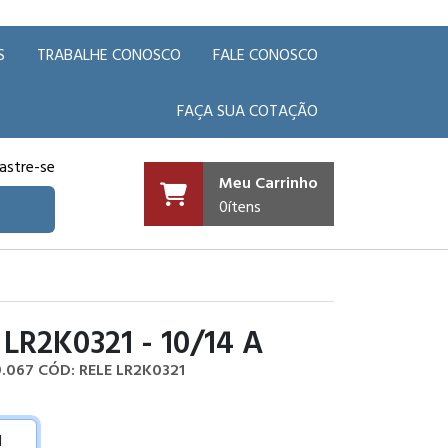
S
TRABALHE CONOSCO
FALE CONOSCO
FAÇA SUA COTAÇÃO
astre-se
Meu Carrinho
0
ítens
 LR2K0321 - 10/14 A
9.067
CÓD: RELE LR2K0321