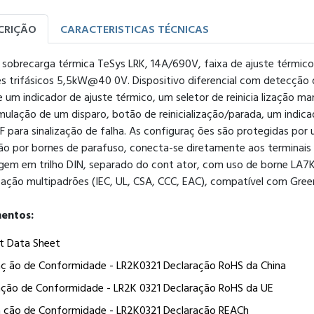
CRIÇÃO
CARACTERISTICAS TÉCNICAS
 sobrecarga térmica TeSys LRK, 14A/690V, faixa de ajuste térmico 
 trifásicos 5,5kW@40 0V. Dispositivo diferencial com detecção de 
 um indicador de ajuste térmico, um seletor de reinicia lização 
mulação de um disparo, botão de reinicialização/parada, um indicad
F para sinalização de falha. As configuraç ões são protegidas po
o por bornes de parafuso, conecta-se diretamente aos terminais i
em em trilho DIN, separado do cont ator, com uso de borne LA7
icação multipadrões (IEC, UL, CSA, CCC, EAC), compatível com Gre
entos:
t Data Sheet
aç ão de Conformidade - LR2K0321 Declaração RoHS da China
ação de Conformidade - LR2K 0321 Declaração RoHS da UE
a ção de Conformidade - LR2K0321 Declaração REACh