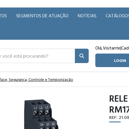
TOS
SEGMENTOS DE ATUAÇÃO
NOTÍCIAS
CATÁLOGO
Olá,
Visitante
|
Cad
ocê está procurando?
LOGIN
rface, Segurança, Controle e Temporização
RELE
RM1
REF: 21.0