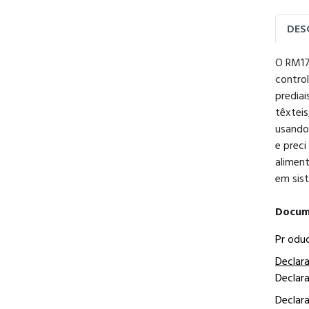
DES
O RM17
control
prediai
têxteis
usando
e prec
aliment
em sis
Docum
Pr odu
Declar
Declar
Declar