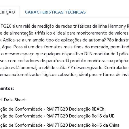
CRIÇÃO
CARACTERISTICAS TÉCNICAS
TG20 é um relé de medição de redes trifásicas da linha Harmony R
e de alimentação trifás ico é ideal para monitoramento de valores e
s. Aplica-se a um amplo tipo de aplicações de automa? ?ão indust
, água. Poss ui um dos formatos mais finos do mercado, permitindo 
 o mesmo espaço que qualquer dispositivo DI N modular de 1 pólo
i sos com cortadores de parafuso. O produto monitora sua própria
ação está anormal, o relé de saída ? ? desenergizado. Controlado
temas automatizados lógicos cabeados, ideal para reforma de inst
entos:
ct Data Sheet
ação de Conformidade - RM17TG20 Declaração REACh
ação de Conformidade - RM17TG20 Declaração RoHS da UE
ação de Conformidade - RM17TG20 Declaração RoHS da China