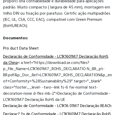
proporci ona confiabilidade e durabilidade para aplicações
padrão. Muito compacto ( largura de 45 mm), montagem em
trilho DIN ou fixação por parafuso. Certific ação multipadrões
(IEC, UL, CSA, CCC, EAC), compatível com Green Premium
(RoHS/REACh).
Documentos:
Pro duct Data Sheet
Declaração de Conformidade - LC1K1601M7 Declaração RoHS
da China
< a href="https://download.se.com/files?
p_File_Name=LC1K1601M7_ROHS_DECLARATIO N_BR_pt-
BR.pdf&p_Doc_Ref=LC1K1601M7_ROHS_DECLARATION&p_enDo
of+Conformity+%28Sustainability%29" target="_blank"
class="footer__level- -two--link fs-6 fw-normal text-
decoration-none d-flex mb-2">Declaração de Conformidade -
LC1K1601M7 Declaração RoHS da UE
Declaração de Conformidade - LC1K16 01M7 Declaração REACh
Declaraç? ?o de Conformidade - LC1K1601M7 Declaração RoHS