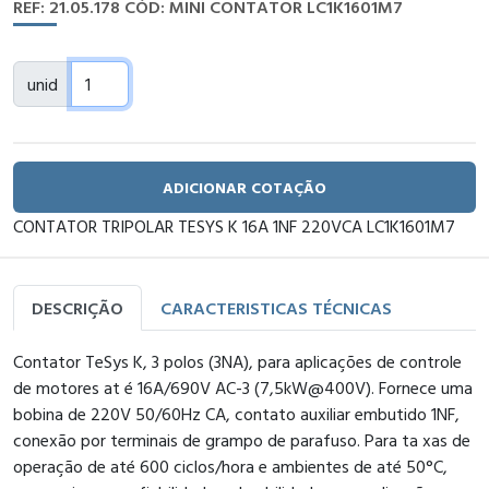
REF: 21.05.178
CÓD: MINI CONTATOR LC1K1601M7
unid
ADICIONAR COTAÇÃO
CONTATOR TRIPOLAR TESYS K 16A 1NF 220VCA LC1K1601M7
DESCRIÇÃO
CARACTERISTICAS TÉCNICAS
Contator TeSys K, 3 polos (3NA), para aplicações de controle
de motores at é 16A/690V AC-3 (7,5kW@400V). Fornece uma
bobina de 220V 50/60Hz CA, contato auxiliar embutido 1NF,
conexão por terminais de grampo de parafuso. Para ta xas de
operação de até 600 ciclos/hora e ambientes de até 50°C,