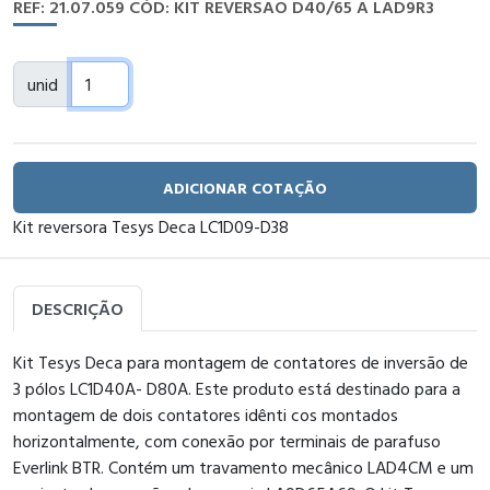
REF: 21.07.059
CÓD: KIT REVERSAO D40/65 A LAD9R3
unid
ADICIONAR COTAÇÃO
Kit reversora Tesys Deca LC1D09-D38
DESCRIÇÃO
Kit Tesys Deca para montagem de contatores de inversão de
3 pólos LC1D40A- D80A. Este produto está destinado para a
montagem de dois contatores idênti cos montados
horizontalmente, com conexão por terminais de parafuso
Everlink BTR. Contém um travamento mecânico LAD4CM e um