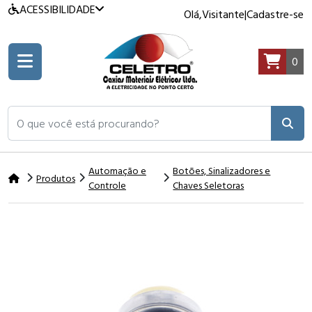
ACESSIBILIDADE
Olá,
Visitante
|
Cadastre-se
0
O que você está procurando?
Automação e
Botões, Sinalizadores e
Produtos
Controle
Chaves Seletoras