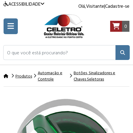
ACESSIBILIDADE
Olá,
Visitante
|
Cadastre-se
0
O que você está procurando?
Automação e
Botões, Sinalizadores e
Produtos
Controle
Chaves Seletoras