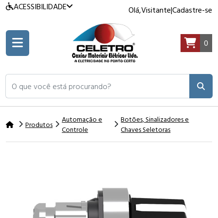
ACESSIBILIDADE
Olá,
Visitante
|
Cadastre-se
0
O que você está procurando?
Automação e
Botões, Sinalizadores e
Produtos
Controle
Chaves Seletoras