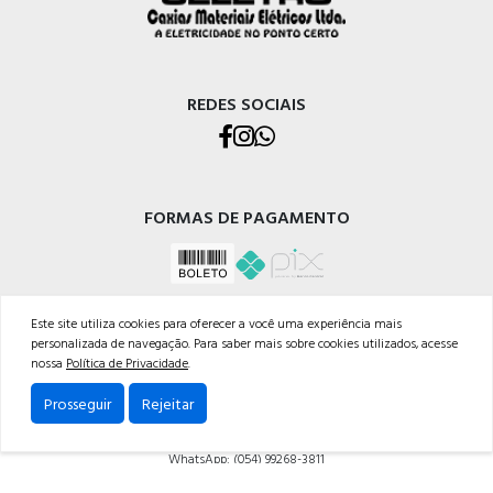
REDES SOCIAIS
FORMAS DE PAGAMENTO
Este site utiliza cookies para oferecer a você uma experiência mais
personalizada de navegação. Para saber mais sobre cookies utilizados, acesse
nossa
Política de Privacidade
.
CELETRO CAXIAS MATERIAIS ELÉTRICOS LTDA
Prosseguir
Rejeitar
Rua Os Dezoito do Forte, 529 - Nossa Sra. de Lourdes, Caxias do Sul - RS, 95020-472
Telefone: (054) 3228-1633
WhatsApp: (054) 99268-3811