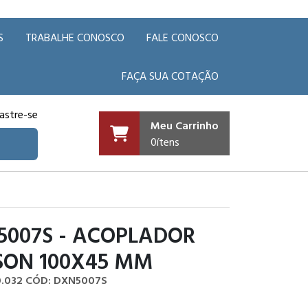
S
TRABALHE CONOSCO
FALE CONOSCO
FAÇA SUA COTAÇÃO
astre-se
Meu Carrinho
0
ítens
5007S - ACOPLADOR
SON 100X45 MM
0.032
CÓD: DXN5007S