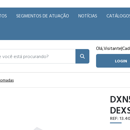
TOS
SEGMENTOS DE ATUAÇÃO
NOTÍCIAS
CATÁLOGO
Olá,
Visitante
|
Cad
ocê está procurando?
LOGIN
 Tomadas
DXN
DEX
REF: 13.4