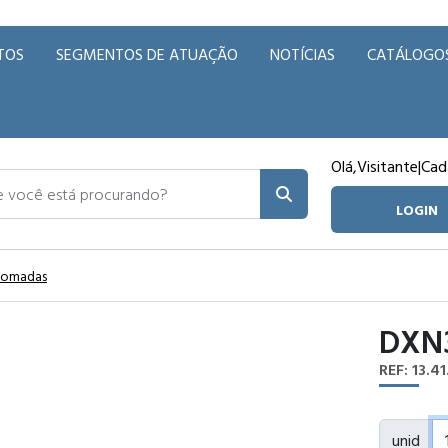
TOS
SEGMENTOS DE ATUAÇÃO
NOTÍCIAS
CATÁLOGO
Olá,
Visitante
|
Cad
ocê está procurando?
LOGIN
 Tomadas
DXN3
REF: 13.41
unid