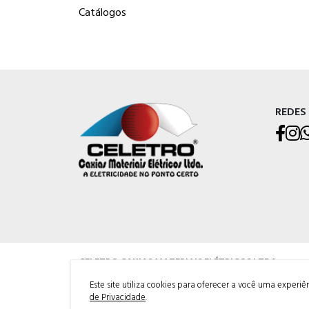
Catálogos
REDES
CELETRO CAXIAS MATERIAIS ELÉTRICOS LTDA
Rua Os Dezoito do Forte, 529 - Nossa Sra. de Lourdes, Caxias do Su
Este site utiliza cookies para oferecer a você uma experi
Telefone: (054) 3228-1633
de Privacidade
.
WhatsApp: (054) 99268-3811