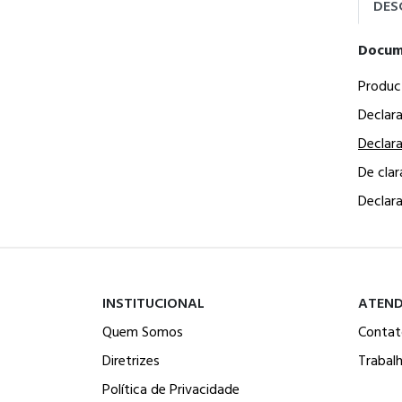
DES
Docum
Produc
Declar
Declar
De cla
Declar
INSTITUCIONAL
ATEN
Quem Somos
Contat
Diretrizes
Trabal
Política de Privacidade