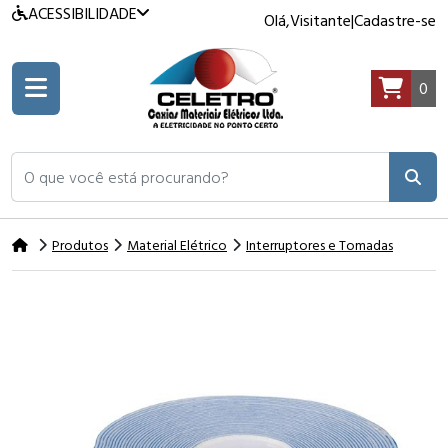
ACESSIBILIDADE
Olá,
Visitante
|
Cadastre-se
0
O que você está procurando?
Produtos
Material Elétrico
Interruptores e Tomadas