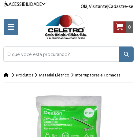
ACESSIBILIDADE
Olá,
Visitante
|
Cadastre-se
0
O que você está procurando?
Produtos
Material Elétrico
Interruptores e Tomadas