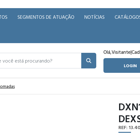
TOS
SEGMENTOS DE ATUAÇÃO
NOTÍCIAS
CATÁLOGO
Olá,
Visitante
|
Cad
ocê está procurando?
LOGIN
 Tomadas
DXN1
DEX
REF: 13.4