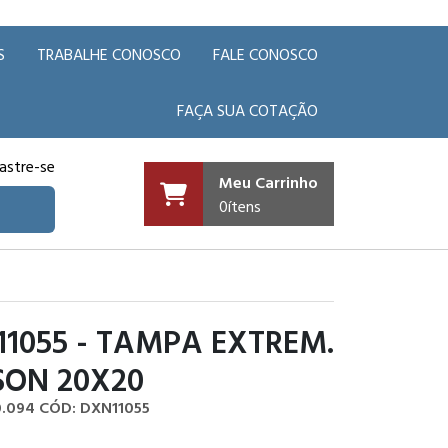
S
TRABALHE CONOSCO
FALE CONOSCO
FAÇA SUA COTAÇÃO
astre-se
Meu Carrinho
0
ítens
1055 - TAMPA EXTREM.
SON 20X20
0.094
CÓD: DXN11055