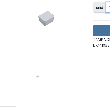
unid
TAMPA DE
DXN11055