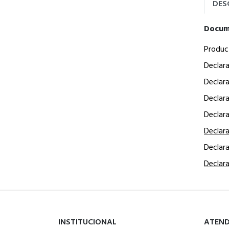
DES
Docum
Produc
Declar
Declar
Declar
Declar
Declar
Declar
Declar
INSTITUCIONAL
ATEN