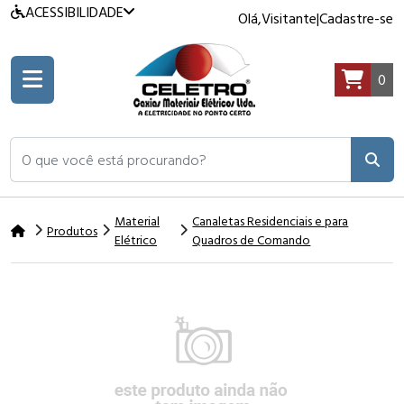
ACESSIBILIDADE
Olá,
Visitante
|
Cadastre-se
0
O que você está procurando?
Material
Canaletas Residenciais e para
Produtos
Elétrico
Quadros de Comando