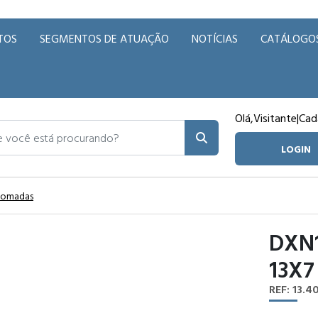
TOS
SEGMENTOS DE ATUAÇÃO
NOTÍCIAS
CATÁLOGO
Olá,
Visitante
|
Cad
ocê está procurando?
LOGIN
 Tomadas
DXN1
13X7
REF: 13.4