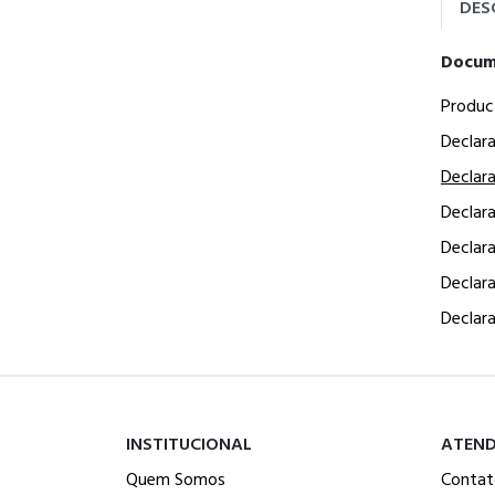
DES
Docum
Produc
Declar
Declar
Declar
Declar
Declar
Declar
INSTITUCIONAL
ATEN
Quem Somos
Contat