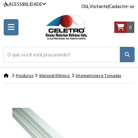
ACESSIBILIDADE
Olá,
Visitante
|
Cadastre-se
0
O que você está procurando?
Produtos
Material Elétrico
Interruptores e Tomadas