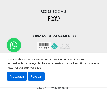
REDES SOCIAIS
FORMAS DE PAGAMENTO
Este site utiliza cookies para oferecer a você uma experiência mais
personalizada de navegação. Para saber mais sobre cookies utilizados, acesse
nossa
Política de Privacidade
.
CELETRO CAXIAS MATERIAIS ELÉTRICOS LTDA
Prosseguir
Rejeitar
Rua Os Dezoito do Forte, 529 - Nossa Sra. de Lourdes, Caxias do Sul - RS, 95020-472
Telefone: (054) 3228-1633
WhatsApp: (054) 99268-3811
Powered by: