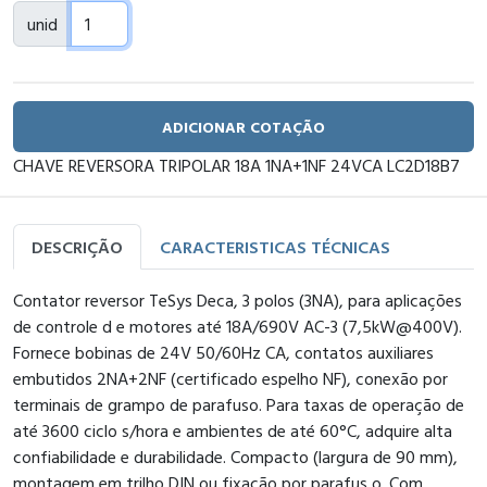
unid
ADICIONAR COTAÇÃO
CHAVE REVERSORA TRIPOLAR 18A 1NA+1NF 24VCA LC2D18B7
DESCRIÇÃO
CARACTERISTICAS TÉCNICAS
Contator reversor TeSys Deca, 3 polos (3NA), para aplicações
de controle d e motores até 18A/690V AC-3 (7,5kW@400V).
Fornece bobinas de 24V 50/60Hz CA, contatos auxiliares
embutidos 2NA+2NF (certificado espelho NF), conexão por
terminais de grampo de parafuso. Para taxas de operação de
até 3600 ciclo s/hora e ambientes de até 60°C, adquire alta
confiabilidade e durabilidade. Compacto (largura de 90 mm),
montagem em trilho DIN ou fixação por parafus o. Com