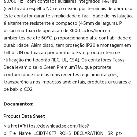
50/60 Hz , com contatos auxiliares integrados 1NA+1NF
(certificado espelho NC) e co nexão por terminais de parafuso.
Este contator garante simplicidade e facili dade de instalação,
é altamente resistente e compacto (45mm de largura). P
ossui uma taxa de operação de 3600 ciclos/hora em
ambientes de ate 60°C, p roporcionando alta confiabilidade e
durabilidade. Além disso, tem proteção IP20 e montagem em
trilho DIN ou fixação por parafuso. Este produto tem ce
rtificação multipadrão (IEC, UL, CSA). Os contatores Tesys
Deca levam o se lo Green PremiumTM, que promete
conformidade com as mais recentes regulamenta ções,
transparência nos impactos ambientais, produtos circulares e
de baix o CO2.
Documentos:
Product Data Sheet
< a href="https://download.se.com/files?
p_File_Name=LC1DT40F7_ROHS_DECLARATION _BR_pt-