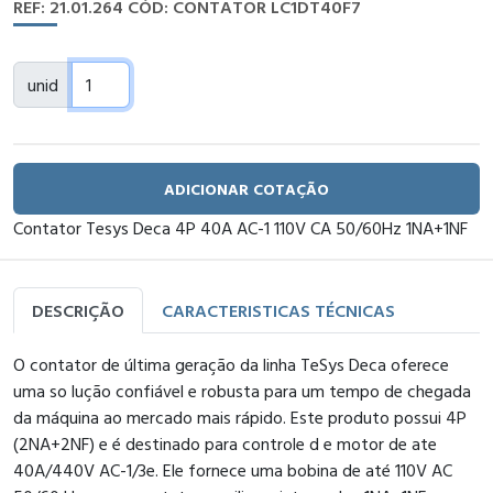
REF: 21.01.264
CÓD: CONTATOR LC1DT40F7
unid
ADICIONAR COTAÇÃO
Contator Tesys Deca 4P 40A AC-1 110V CA 50/60Hz 1NA+1NF
DESCRIÇÃO
CARACTERISTICAS TÉCNICAS
O contator de última geração da linha TeSys Deca oferece
uma so lução confiável e robusta para um tempo de chegada
da máquina ao mercado mais rápido. Este produto possui 4P
(2NA+2NF) e é destinado para controle d e motor de ate
40A/440V AC-1/3e. Ele fornece uma bobina de até 110V AC