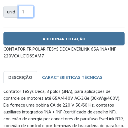
unid
ADICIONAR COTAÇÃO
CONTATOR TRIPOLAR TESYS DECA EVERLINK 65A 1NA+1NF
220VCA LC1D65AM7
DESCRIÇÃO
CARACTERISTICAS TÉCNICAS
Contator TeSys Deca, 3 polos (3NA), para aplicações de
controle de motores até 65A/440V AC-3/3e (30kW@400V).
Ele fornece uma bobina CA de 220 V 50/60 Hz, contatos
auxiliares integrados 1NA + 1NF (certificado de espelho NF),
con exão de energia por conectores de parafuso EverLink BTR,
conexão de control e por terminais de braçadeira de parafuso.