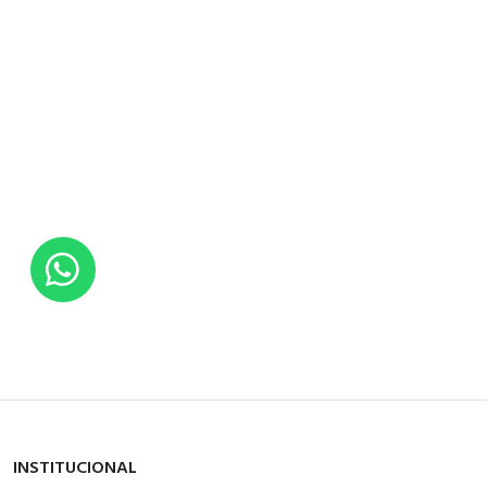
circuito de potência: conectores
conexões -
parafuso EverLink BTR 1 cabo(s) 1-35
terminais
mm² sólido sem ponta do cabo
circuito de potência: conectores
conexões -
parafuso EverLink BTR 2 cabo(s) 1-25
terminais
mm² sólido sem ponta do cabo
gama
TeSys
composição de
contatos de
3 NA
polos
INSTITUCIONAL