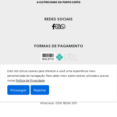
REDES SOCIAIS
FORMAS DE PAGAMENTO
Este site utiliza cookies para oferecer a você uma experiência mais
personalizada de navegação. Para saber mais sobre cookies utilizados, acesse
nossa
Política de Privacidade
.
CELETRO CAXIAS MATERIAIS ELÉTRICOS LTDA
Prosseguir
Rejeitar
Rua Os Dezoito do Forte, 529 - Nossa Sra. de Lourdes, Caxias do Sul - RS, 95020-472
Telefone: (054) 3228-1633
WhatsApp: (054) 99268-3811
Powered by: