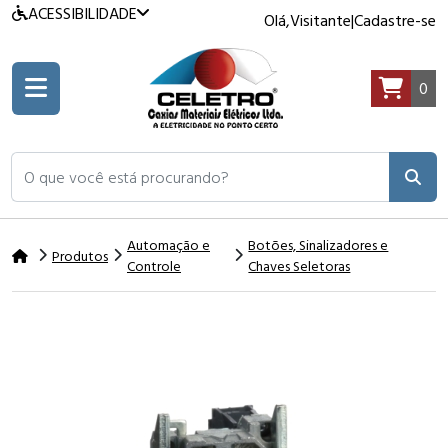
ACESSIBILIDADE
Olá,
Visitante
|
Cadastre-se
0
O que você está procurando?
Automação e
Botões, Sinalizadores e
Produtos
Controle
Chaves Seletoras