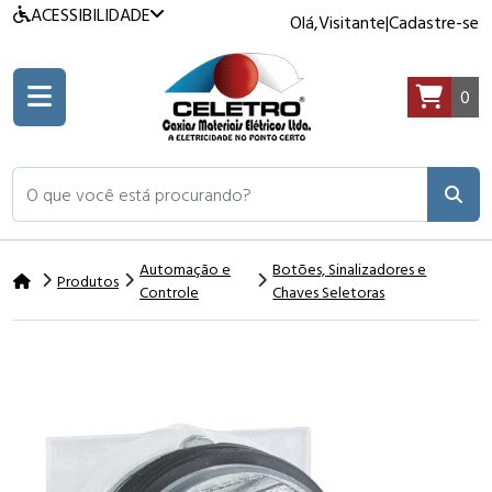
ACESSIBILIDADE
Olá,
Visitante
|
Cadastre-se
0
O que você está procurando?
Automação e
Botões, Sinalizadores e
Produtos
Controle
Chaves Seletoras