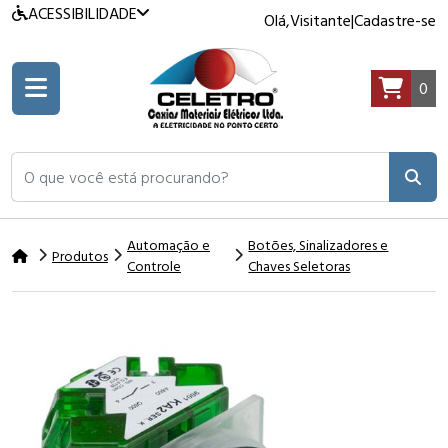
ACESSIBILIDADE
Olá,
Visitante
|
Cadastre-se
0
O que você está procurando?
Automação e
Botões, Sinalizadores e
Produtos
Controle
Chaves Seletoras