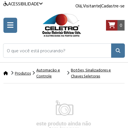
ACESSIBILIDADE
Olá,
Visitante
|
Cadastre-se
0
O que você está procurando?
Automação e
Botões, Sinalizadores e
Produtos
Controle
Chaves Seletoras