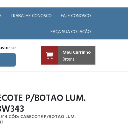
S
TRABALHE CONOSCO
FALE CONOSCO
FAÇA SUA COTAÇÃO
astre-se
Meu Carrinho
0
ítens
ECOTE P/BOTAO LUM.
BW343
.514
CÓD: CABECOTE P/BOTAO LUM.
43