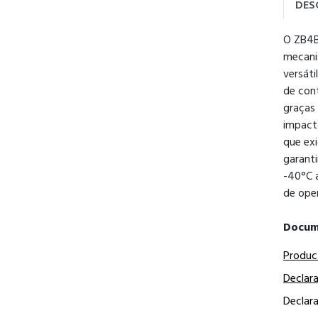
DES
O ZB4B
mecani
versáti
de cont
graças 
impacto
que exi
garant
-40°C a
de ope
Docum
Produc
Declar
Declar