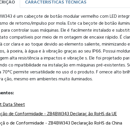
CRIÇÃO
CARACTERISTICAS TÉCNICAS
W343 é um cabeçote de botão modular vermelho com LED integr
smo de retorno/impulso por mola. Este ca beçote de botão ilumina
l para controlar suas máquinas. Ele é facilmente instalado e subs
ato compatíveis por meio de m ontagem de encaixe rápido. É clara
à cor clara e ao toque devido ao elemento saliente, minimizando e
s, à poeira, à água e à vibração graças ao seu IP66. Possui moldur
gem alta resistência a impactos e vibraçõe s. Ele foi projetado 
indo co mpatibilidade na instalação em máquinas pré-existentes. 
 70°C permite versatilidade no uso d o produto. F ornece alto bri
ra ção, mesmo em ambientes muito iluminados.
entos:
t Data Sheet
ação de Conformidade - ZB4BW343 Declaraç ão RoHS da UE
açã o de Conformidade - ZB4BW343 Declaração RoHS da China