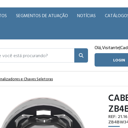
TOS
SEGMENTOS DE ATUAÇÃO
NOTÍCIAS
CATÁLOGO
Olá,
Visitante
|
Cad
ocê está procurando?
LOGIN
inalizadores e Chaves Seletoras
CAB
ZB4
REF: 21.16
ZB4BW3