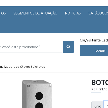
TOS
SEGMENTOS DE ATUAÇÃO
NOTÍCIAS
CATÁLOGO
Olá,
Visitante
|
Cad
ocê está procurando?
LOGIN
inalizadores e Chaves Seletoras
BOT
REF: 21.16
unid