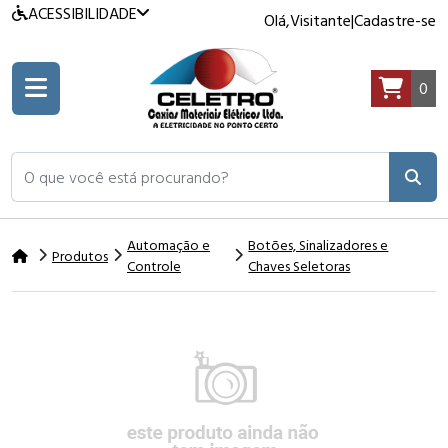
ACESSIBILIDADE
Olá,
Visitante
|
Cadastre-se
0
O que você está procurando?
Automação e
Botões, Sinalizadores e
Produtos
Controle
Chaves Seletoras