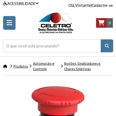
ACESSIBILIDADE
Olá,
Visitante
|
Cadastre-se
0
O que você está procurando?
Automação e
Botões, Sinalizadores e
Produtos
Controle
Chaves Seletoras