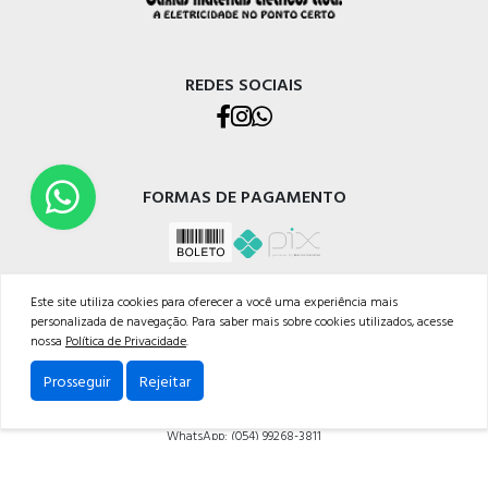
REDES SOCIAIS
FORMAS DE PAGAMENTO
Este site utiliza cookies para oferecer a você uma experiência mais
personalizada de navegação. Para saber mais sobre cookies utilizados, acesse
nossa
Política de Privacidade
.
CELETRO CAXIAS MATERIAIS ELÉTRICOS LTDA
Prosseguir
Rejeitar
Rua Os Dezoito do Forte, 529 - Nossa Sra. de Lourdes, Caxias do Sul - RS, 95020-472
Telefone: (054) 3228-1633
WhatsApp: (054) 99268-3811
Powered by: