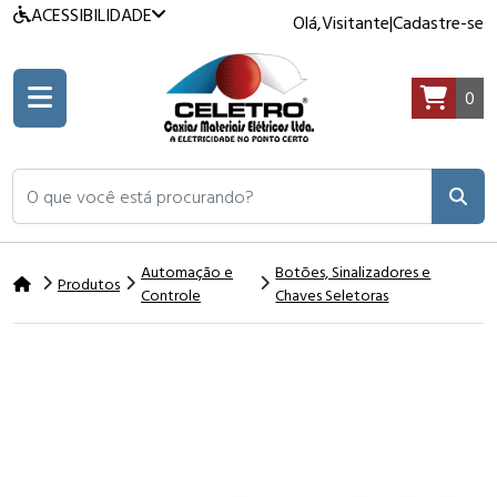
ACESSIBILIDADE
Olá,
Visitante
|
Cadastre-se
0
O que você está procurando?
Automação e
Botões, Sinalizadores e
Produtos
Controle
Chaves Seletoras