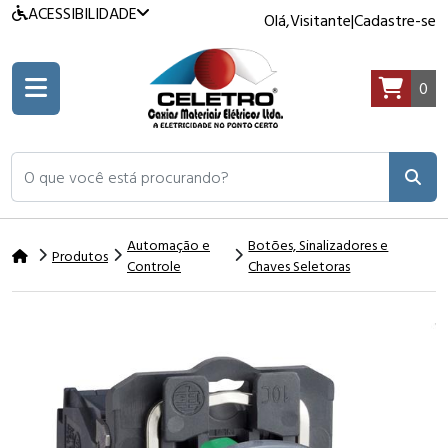
ACESSIBILIDADE
Olá,
Visitante
|
Cadastre-se
0
O que você está procurando?
Automação e
Botões, Sinalizadores e
Produtos
Controle
Chaves Seletoras