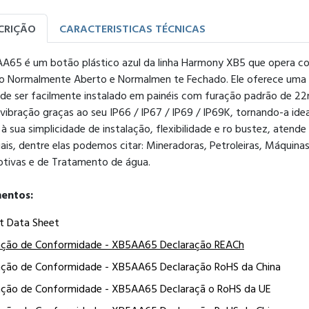
CRIÇÃO
CARACTERISTICAS TÉCNICAS
A65 é um botão plástico azul da linha Harmony XB5 que opera c
o Normalmente Aberto e Normalmen te Fechado. Ele oferece uma i
ode ser facilmente instalado em painéis com furação padrão de 22
vibração graças ao seu IP66 / IP67 / IP69 / IP69K, tornando-a id
à sua simplicidade de instalação, flexibilidade e ro bustez, atende
iais, dentre elas podemos citar: Mineradoras, Petroleiras, Máquin
tivas e de Tratamento de água.
entos:
t Data Sheet
ação de Conformidade - XB5AA65 Declaração REACh
ação de Conformidade - XB5AA65 Declaração RoHS da China
ação de Conformidade - XB5AA65 Declaraçã o RoHS da UE