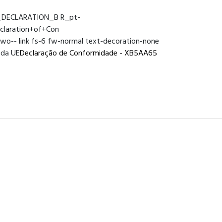
S_DECLARATION_B R_pt-
aration+of+Con
wo-- link fs-6 fw-normal text-decoration-none
 da UE
Declaração de Conformidade - XB5AA65