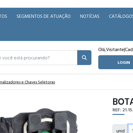
TOS
SEGMENTOS DE ATUAÇÃO
NOTÍCIAS
CATÁLOGO
Olá,
Visitante
|
Cad
ocê está procurando?
LOGIN
inalizadores e Chaves Seletoras
BOT
REF: 21.15
unid