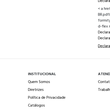
Declar
< a hr
BR.pd
formit
d-flex
Declar
Declar
Declar
INSTITUCIONAL
ATEN
Quem Somos
Contat
Diretrizes
Trabal
Política de Privacidade
Catálogos