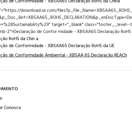
ação de Conformidade - XB5AA65 Declaração RoHS da China
ef="https://download.se.com/files?p_File_Name=XB5AA65_ROH
f&p_Doc_Ref=XB5AA65_ROHS_DECLARATION&p_enDocType=Decl
y+%28Sustainability%29" target="_blank" class="footer__level--t
 mb-2">Declaração de Confor midade - XB5AA65 Declaração RoHS
ação RoHS da Chin a
ação de Conformidade - XB5AA65 Declaração RoHS da UE
ação de Conformidade Ambiental - XB5AA 65 Declaração REACh
DIMENTO
o
he Conosco