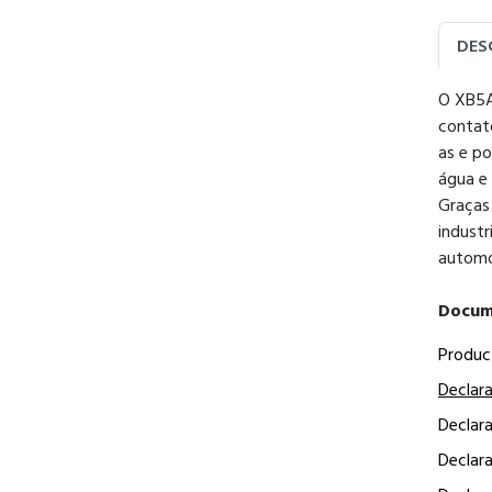
DES
O XB5A
contat
as e p
água e 
Graças 
industr
automo
Docum
Produc
Declar
Declar
Declar