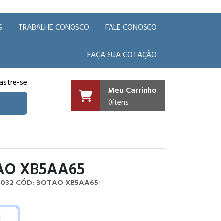
S
TRABALHE CONOSCO
FALE CONOSCO
FAÇA SUA COTAÇÃO
astre-se
Meu Carrinho
0
ítens
AO XB5AA65
.032
CÓD: BOTAO XB5AA65