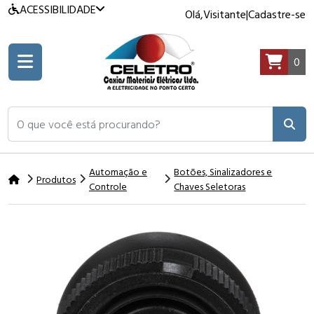
ACESSIBILIDADE
Olá,
Visitante
|
Cadastre-se
0
O que você está procurando?
Automação e
Botões, Sinalizadores e
Produtos
Controle
Chaves Seletoras