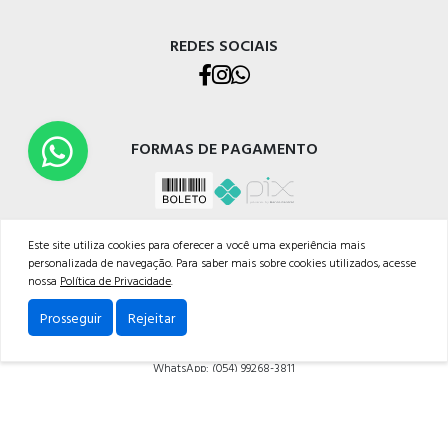
REDES SOCIAIS
FORMAS DE PAGAMENTO
Este site utiliza cookies para oferecer a você uma experiência mais
personalizada de navegação. Para saber mais sobre cookies utilizados, acesse
nossa
Política de Privacidade
.
CELETRO CAXIAS MATERIAIS ELÉTRICOS LTDA
Prosseguir
Rejeitar
Rua Os Dezoito do Forte, 529 - Nossa Sra. de Lourdes, Caxias do Sul - RS, 95020-472
Telefone: (054) 3228-1633
WhatsApp: (054) 99268-3811
Powered by: