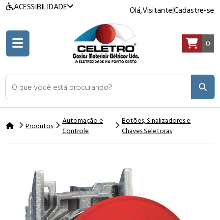
ACESSIBILIDADE
Olá,
Visitante
|
Cadastre-se
0
O que você está procurando?
Automação e
Botões, Sinalizadores e
Produtos
Controle
Chaves Seletoras