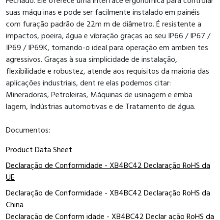
Fechado. Ele oferece uma interface ergonômica para controlar
suas máqu inas e pode ser facilmente instalado em painéis
com furação padrão de 22m m de diâmetro. É resistente a
impactos, poeira, água e vibração graças ao seu IP66 / IP67 /
IP69 / IP69K, tornando-o ideal para operação em ambien tes
agressivos. Graças à sua simplicidade de instalação,
flexibilidade e robustez, atende aos requisitos da maioria das
aplicações industriais, dent re elas podemos citar:
Mineradoras, Petroleiras, Máquinas de usinagem e emba
lagem, Indústrias automotivas e de Tratamento de água.
Documentos:
Product Data Sheet
Declaração de Conformidade - XB4BC42 Declaração RoHS da
UE
Declaração de Conformidade - XB4BC42 Declaração RoHS da
China
Declaração de Conform idade - XB4BC42 Declar ação RoHS da