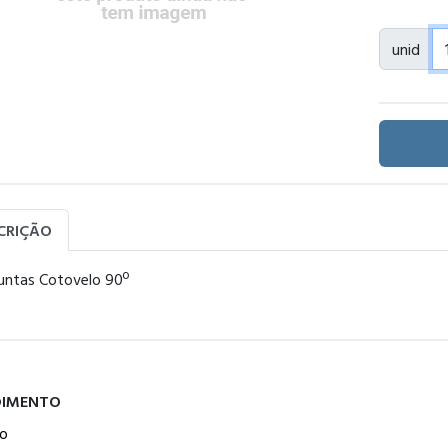
unid
CRIÇÃO
untas Cotovelo 90º
DIMENTO
o