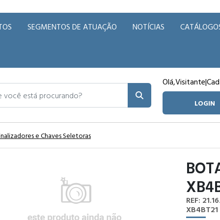
TOS
SEGMENTOS DE ATUAÇÃO
NOTÍCIAS
CATÁLOGO
Olá,
Visitante
|
Cad
ocê está procurando?
LOGIN
inalizadores e Chaves Seletoras
BOT
XB4B
REF: 21.16
XB4BT21