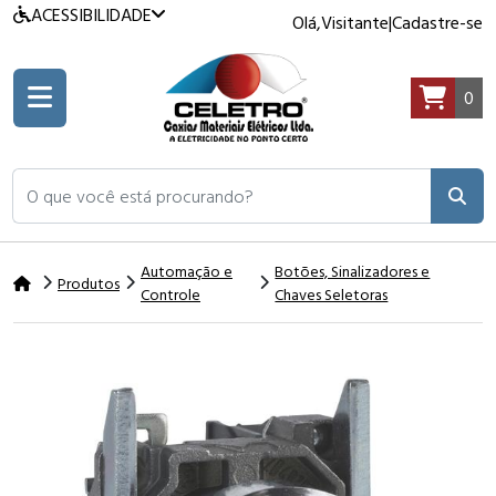
ACESSIBILIDADE
Olá,
Visitante
|
Cadastre-se
0
O que você está procurando?
Automação e
Botões, Sinalizadores e
Produtos
Controle
Chaves Seletoras