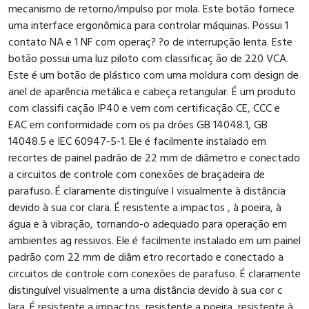
mecanismo de retorno/impulso por mola. Este botão fornece
uma interface ergonômica para controlar máquinas. Possui 1
contato NA e 1 NF com operaç? ?o de interrupção lenta. Este
botão possui uma luz piloto com classificaç ão de 220 VCA.
Este é um botão de plástico com uma moldura com design de
anel de aparência metálica e cabeça retangular. É um produto
com classifi cação IP40 e vem com certificação CE, CCC e
EAC em conformidade com os pa drões GB 14048.1, GB
14048.5 e IEC 60947-5-1. Ele é facilmente instalado em
recortes de painel padrão de 22 mm de diâmetro e conectado
a circuitos de controle com conexões de braçadeira de
parafuso. É claramente distinguíve l visualmente à distância
devido à sua cor clara. É resistente a impactos , à poeira, à
água e à vibração, tornando-o adequado para operação em
ambientes ag ressivos. Ele é facilmente instalado em um painel
padrão com 22 mm de diâm etro recortado e conectado a
circuitos de controle com conexões de parafuso. É claramente
distinguível visualmente a uma distância devido à sua cor c
lara. É resistente a impactos, resistente a poeira, resistente à