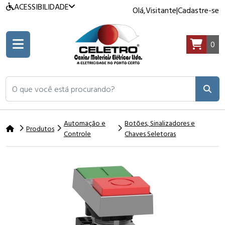
ACESSIBILIDADE
Olá,
Visitante
|
Cadastre-se
0
O que você está procurando?
Automação e
Botões, Sinalizadores e
Produtos
Controle
Chaves Seletoras