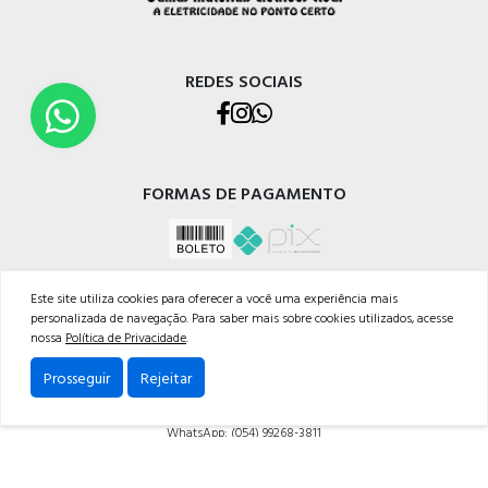
REDES SOCIAIS
FORMAS DE PAGAMENTO
Este site utiliza cookies para oferecer a você uma experiência mais
personalizada de navegação. Para saber mais sobre cookies utilizados, acesse
nossa
Política de Privacidade
.
CELETRO CAXIAS MATERIAIS ELÉTRICOS LTDA
Prosseguir
Rejeitar
Rua Os Dezoito do Forte, 529 - Nossa Sra. de Lourdes, Caxias do Sul - RS, 95020-472
Telefone: (054) 3228-1633
WhatsApp: (054) 99268-3811
Powered by: