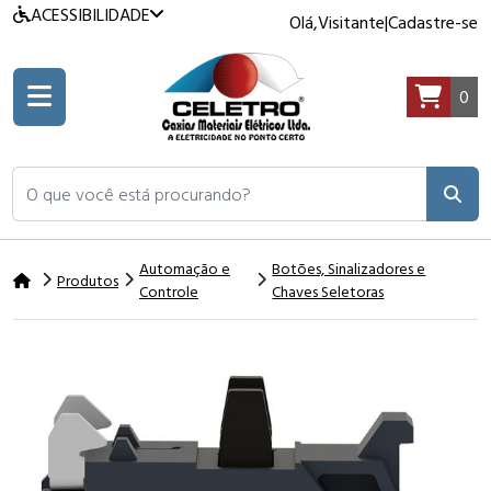
ACESSIBILIDADE
Olá,
Visitante
|
Cadastre-se
0
O que você está procurando?
Automação e
Botões, Sinalizadores e
Produtos
Controle
Chaves Seletoras