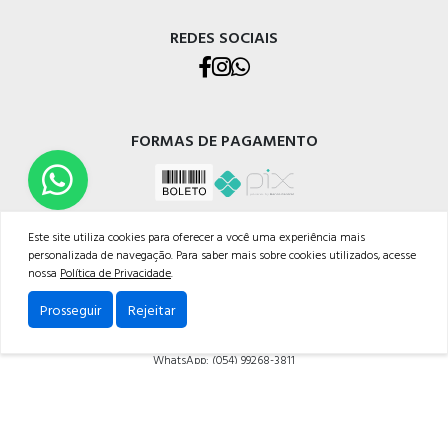
REDES SOCIAIS
FORMAS DE PAGAMENTO
Este site utiliza cookies para oferecer a você uma experiência mais
personalizada de navegação. Para saber mais sobre cookies utilizados, acesse
nossa
Política de Privacidade
.
CELETRO CAXIAS MATERIAIS ELÉTRICOS LTDA
Prosseguir
Rejeitar
Rua Os Dezoito do Forte, 529 - Nossa Sra. de Lourdes, Caxias do Sul - RS, 95020-472
Telefone: (054) 3228-1633
WhatsApp: (054) 99268-3811
Powered by: