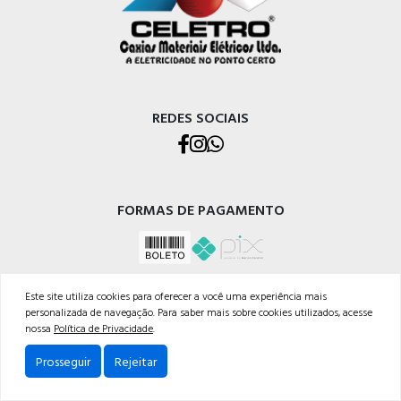
REDES SOCIAIS
FORMAS DE PAGAMENTO
Este site utiliza cookies para oferecer a você uma experiência mais
personalizada de navegação. Para saber mais sobre cookies utilizados, acesse
nossa
Política de Privacidade
.
CELETRO CAXIAS MATERIAIS ELÉTRICOS LTDA
Prosseguir
Rejeitar
Rua Os Dezoito do Forte, 529 - Nossa Sra. de Lourdes, Caxias do Sul - RS, 95020-472
Telefone: (054) 3228-1633