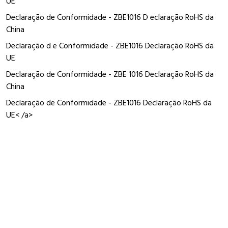
UE
Declaração de Conformidade - ZBE1016 D eclaração RoHS da
China
Declaração d e Conformidade - ZBE1016 Declaração RoHS da
UE
Declaração de Conformidade - ZBE 1016 Declaração RoHS da
China
Declaração de Conformidade - ZBE1016 Declaração RoHS da
UE< /a>
Complementar
força de
2.3 N estado elétrico variável NA
funcionamento
proteção
10 A fusível tipo cartucho tipo gG para
contra curto-