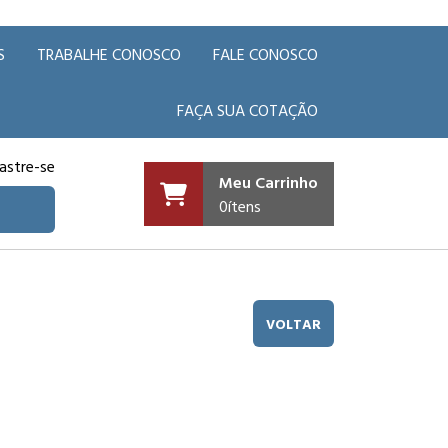
S
TRABALHE CONOSCO
FALE CONOSCO
FAÇA SUA COTAÇÃO
astre-se
Meu Carrinho
0
ítens
VOLTAR