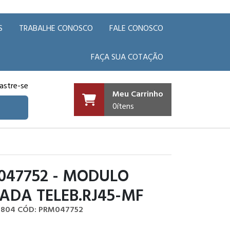
S
TRABALHE CONOSCO
FALE CONOSCO
FAÇA SUA COTAÇÃO
astre-se
Meu Carrinho
0
ítens
047752 - MODULO
ADA TELEB.RJ45-MF
1.804
CÓD: PRM047752