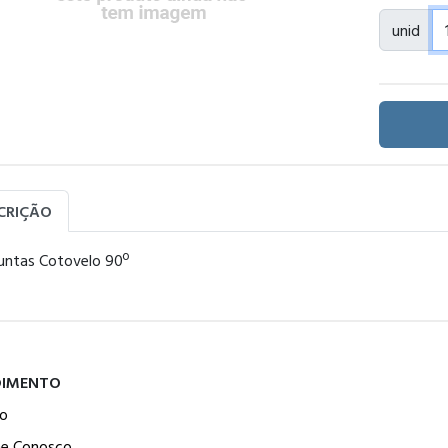
unid
CRIÇÃO
untas Cotovelo 90º
DIMENTO
o
he Conosco