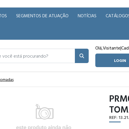
TOS
SEGMENTOS DE ATUAÇÃO
NOTÍCIAS
CATÁLOGO
Olá,
Visitante
|
Cad
ocê está procurando?
LOGIN
 Tomadas
PRM
TOM
REF: 13.2